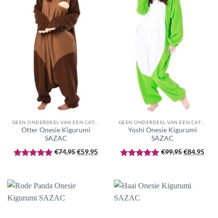
GEEN ONDERDEEL VAN EEN CATEGORIE
GEEN ONDERDEEL VAN EEN CATEGORIE
Otter Onesie Kigurumi
Yoshi Onesie Kigurumi
SAZAC
SAZAC
Oorspronkelijke
Huidige
Oorspronke
Huid
€
74,95
€
59,95
€
99,95
€
84,95
prijs
prijs
prijs
prijs
Gewaardeerd
Gewaardeerd
was:
is:
was:
is:
5
uit 5
5
uit 5
€74,95.
€59,95.
€99,95.
€84,