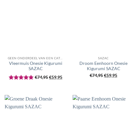
GEEN ONDERDEEL VAN EEN CATEGORIE
SAZAC
Vleermuis Onesie Kigurumi
Droom Eenhoorn Onesie
SAZAC
Kigurumi SAZAC
Oorspronkelijke
Huidige
Oorspronkelijke
Huidige
€
74,95
€
59,95
€
74,95
€
59,95
prijs
prijs
prijs
prijs
Gewaardeerd
was:
is:
was:
is:
5
uit 5
€74,95.
€59,95.
€74,95.
€59,95.