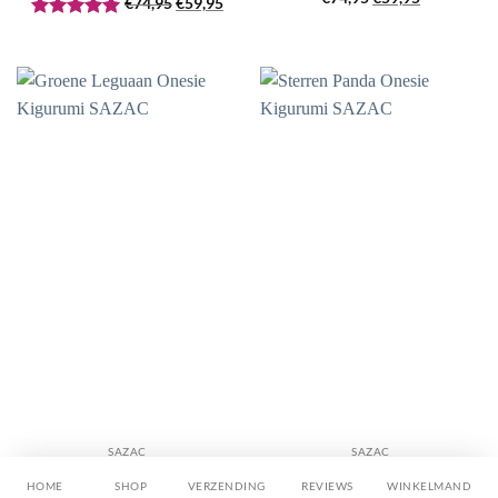
€
74,95
€
59,95
prijs
prijs
prijs
prijs
Gewaardeerd
was:
is:
was:
is:
5
uit 5
€74,95.
€59,95.
€74,95.
€59,95.
SAZAC
SAZAC
Groene Leguaan Onesie
Sterren Panda Onesie
Kigurumi SAZAC
Kigurumi SAZAC
HOME
SHOP
VERZENDING
REVIEWS
WINKELMAND