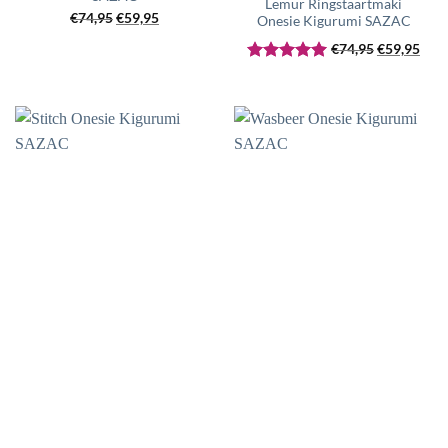
Lemur Ringstaartmaki
Oorspronkelijke
Huidige
€
74,95
€
59,95
Onesie Kigurumi SAZAC
prijs
prijs
Oorspronke
Huid
€
74,95
€
59,95
was:
is:
prijs
prijs
Gewaardeerd
€74,95.
€59,95.
was:
is:
5
uit 5
€74,95.
€59,