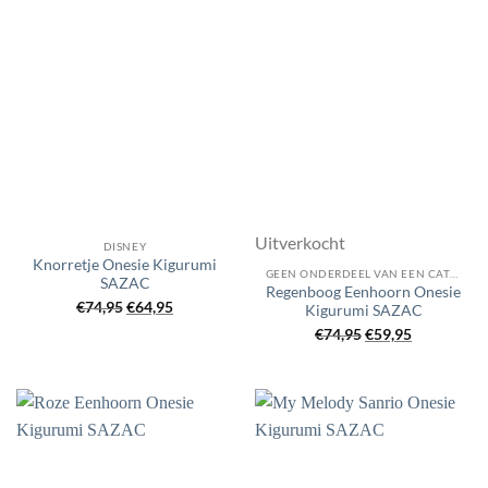
Uitverkocht
DISNEY
Knorretje Onesie Kigurumi
GEEN ONDERDEEL VAN EEN CATEGORIE
SAZAC
Regenboog Eenhoorn Onesie
Oorspronkelijke
Huidige
€
74,95
€
64,95
Kigurumi SAZAC
prijs
prijs
Oorspronkelijke
Huidige
€
74,95
€
59,95
was:
is:
prijs
prijs
€74,95.
€64,95.
was:
is:
€74,95.
€59,95.