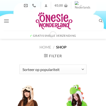
Ga
€
0,00
naar
inhoud
✓
GRATIS SNELLE VERZENDING
HOME
/
SHOP
FILTER