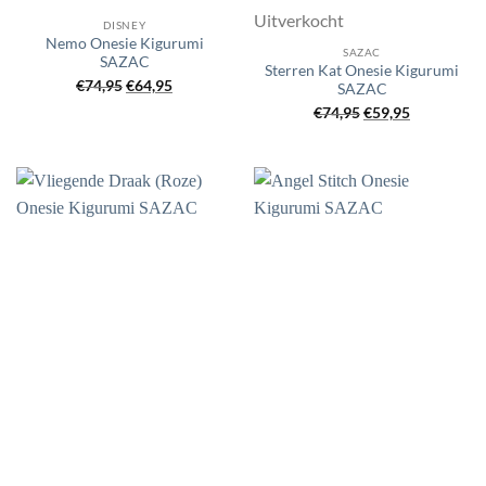
Uitverkocht
DISNEY
Nemo Onesie Kigurumi
SAZAC
SAZAC
Sterren Kat Onesie Kigurumi
Oorspronkelijke
Huidige
€
74,95
€
64,95
SAZAC
prijs
prijs
Oorspronkelijke
Huidige
€
74,95
€
59,95
was:
is:
prijs
prijs
€74,95.
€64,95.
was:
is:
€74,95.
€59,95.