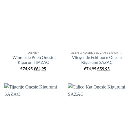
DISNEY
GEEN ONDERDEEL VAN EEN CATEGORIE
Winnie de Poeh Onesie
Vliegende Eekhoorn Onesie
Kigurumi SAZAC
Kigurumi SAZAC
Oorspronkelijke
Huidige
Oorspronkelijke
Huidige
€
74,95
€
64,95
€
74,95
€
59,95
prijs
prijs
prijs
prijs
was:
is:
was:
is:
€74,95.
€64,95.
€74,95.
€59,95.