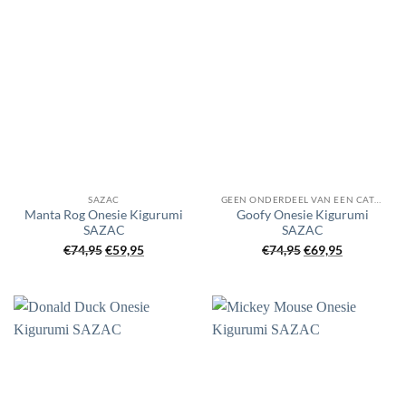
SAZAC
GEEN ONDERDEEL VAN EEN CATEGORIE
Manta Rog Onesie Kigurumi
Goofy Onesie Kigurumi
SAZAC
SAZAC
Oorspronkelijke
Huidige
Oorspronkelijke
Huidige
€
74,95
€
59,95
€
74,95
€
69,95
prijs
prijs
prijs
prijs
was:
is:
was:
is:
€74,95.
€59,95.
€74,95.
€69,95.