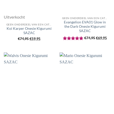
Uitverkocht
GEEN ONDERDEEL VAN EEN CATEGORIE
Evangelion EVA01 Glow in
GEEN ONDERDEEL VAN EEN CATEGORIE
the Dark Onesie Kigurumi
Koi Karper Onesie Kigurumi
SAZAC
SAZAC
Oorspronke
Huid
€
74,95
€
69,95
Oorspronkelijke
Huidige
€
74,95
€
59,95
prijs
prijs
prijs
prijs
Gewaardeerd
was:
is:
5
uit 5
was:
is:
€74,95.
€69,
€74,95.
€59,95.