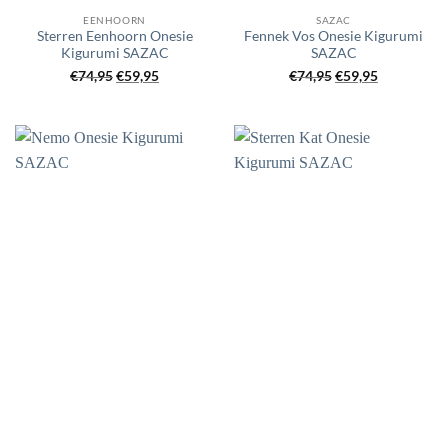
EENHOORN
SAZAC
Sterren Eenhoorn Onesie
Fennek Vos Onesie Kigurumi
Kigurumi SAZAC
SAZAC
Oorspronkelijke
Huidige
Oorspronkelijke
Huidige
€
74,95
€
59,95
€
74,95
€
59,95
prijs
prijs
prijs
prijs
was:
is:
was:
is:
€74,95.
€59,95.
€74,95.
€59,95.