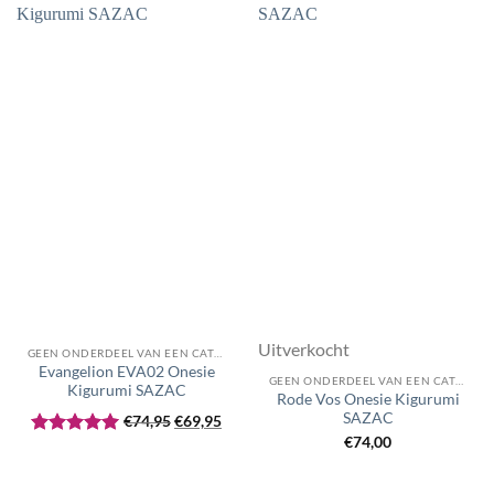
Uitverkocht
GEEN ONDERDEEL VAN EEN CATEGORIE
Evangelion EVA02 Onesie
GEEN ONDERDEEL VAN EEN CATEGORIE
Kigurumi SAZAC
Rode Vos Onesie Kigurumi
Oorspronkelijke
Huidige
SAZAC
€
74,95
€
69,95
prijs
prijs
€
74,00
Gewaardeerd
was:
is:
5
uit 5
€74,95.
€69,95.