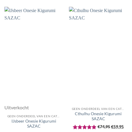
€74,95.
€59,95.
was:
is:
€74,95.
€59,95.
Uitverkocht
GEEN ONDERDEEL VAN EEN CATEGORIE
Cthulhu Onesie Kigurumi
GEEN ONDERDEEL VAN EEN CATEGORIE
SAZAC
IJsbeer Onesie Kigurumi
Oorspronke
Huid
SAZAC
€
74,95
€
59,95
prijs
prijs