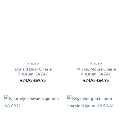
DISNEY
DISNEY
Donald Duck Onesie
Mickey Mouse Onesie
Kigurumi SAZAC
Kigurumi SAZAC
Oorspronkelijke
Huidige
Oorspronkelijke
Huidige
€
74,95
€
69,95
€
74,95
€
64,95
prijs
prijs
prijs
prijs
was:
is:
was:
is:
€74,95.
€69,95.
€74,95.
€64,95.