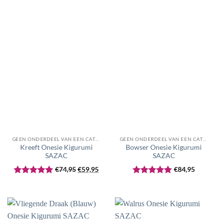
GEEN ONDERDEEL VAN EEN CATEGORIE
GEEN ONDERDEEL VAN EEN CATEGORIE
Kreeft Onesie Kigurumi
Bowser Onesie Kigurumi
SAZAC
SAZAC
Oorspronkelijke
Huidige
€
74,95
€
59,95
€
84,95
prijs
prijs
Gewaardeerd
Gewaardeerd
was:
is:
5
uit 5
5
uit 5
€74,95.
€59,95.