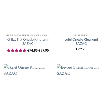
GEEN ONDERDEEL VAN EEN CATEGORIE
NINTENDO
Grijze Kat Onesie Kigurumi
Luigi Onesie Kigurumi
SAZAC
SAZAC
Oorspronkelijke
Huidige
€
79,95
€
74,95
€
59,95
prijs
prijs
Gewaardeerd
was:
is:
5
uit 5
€74,95.
€59,95.