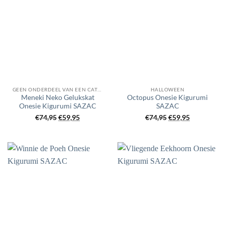
GEEN ONDERDEEL VAN EEN CATEGORIE
HALLOWEEN
Meneki Neko Gelukskat
Octopus Onesie Kigurumi
Onesie Kigurumi SAZAC
SAZAC
Oorspronkelijke
Huidige
Oorspronkelijke
Huidige
€
74,95
€
59,95
€
74,95
€
59,95
prijs
prijs
prijs
prijs
was:
is:
was:
is:
€74,95.
€59,95.
€74,95.
€59,95.