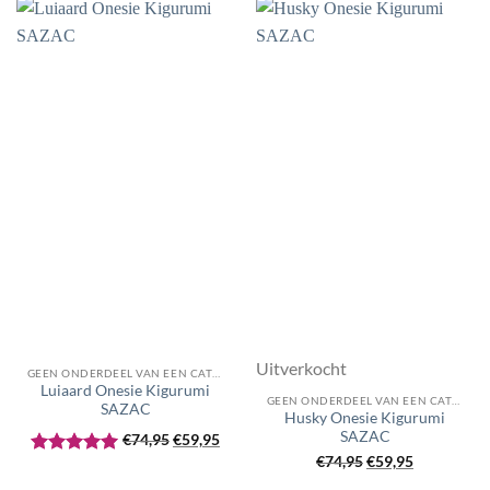
Uitverkocht
GEEN ONDERDEEL VAN EEN CATEGORIE
Luiaard Onesie Kigurumi
GEEN ONDERDEEL VAN EEN CATEGORIE
SAZAC
Husky Onesie Kigurumi
Oorspronkelijke
Huidige
SAZAC
€
74,95
€
59,95
prijs
prijs
Oorspronkelijke
Huidige
€
74,95
€
59,95
Gewaardeerd
was:
is:
prijs
prijs
5
uit 5