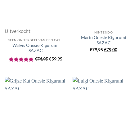
Uitverkocht
NINTENDO
Mario Onesie Kigurumi
GEEN ONDERDEEL VAN EEN CATEGORIE
SAZAC
Walvis Onesie Kigurumi
Oorspronkelijke
Huidige
€
79,95
€
79,00
SAZAC
prijs
prijs
Oorspronkelijke
Huidige
€
74,95
€
59,95
was:
is:
prijs
prijs
Gewaardeerd
€79,95.
€79,00.
was:
is:
5
uit 5
€74,95.
€59,95.