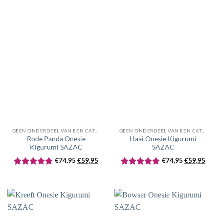
GEEN ONDERDEEL VAN EEN CATEGORIE
GEEN ONDERDEEL VAN EEN CATEGORIE
Rode Panda Onesie
Haai Onesie Kigurumi
Kigurumi SAZAC
SAZAC
Oorspronkelijke
Huidige
Oorspronke
Huid
€
74,95
€
59,95
€
74,95
€
59,95
prijs
prijs
prijs
prijs
Gewaardeerd
Gewaardeerd
was:
is:
was:
is:
5
uit 5
5
uit 5
€74,95.
€59,95.
€74,95.
€59,