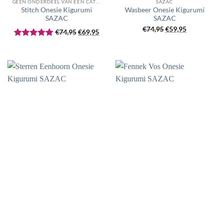
GEEN ONDERDEEL VAN EEN CATEGORIE
SAZAC
Stitch Onesie Kigurumi
Wasbeer Onesie Kigurumi
SAZAC
SAZAC
Oorspronkelijke
Huidige
Oorspronkelijke
Huidige
€
74,95
€
59,95
€
74,95
€
69,95
prijs
prijs
prijs
prijs
Gewaardeerd
was:
is:
was:
is:
5
uit 5
€74,95.
€69,95.
€74,95.
€59,95.