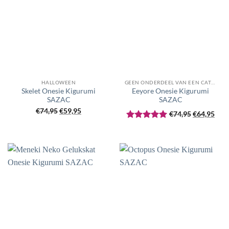
HALLOWEEN
GEEN ONDERDEEL VAN EEN CATEGORIE
Skelet Onesie Kigurumi
Eeyore Onesie Kigurumi
SAZAC
SAZAC
Oorspronkelijke
Huidige
Oorspronke
Huid
€
74,95
€
59,95
€
74,95
€
64,95
prijs
prijs
prijs
prijs
Gewaardeerd
was:
is:
was:
is:
5
uit 5
€74,95.
€59,95.
€74,95.
€64,