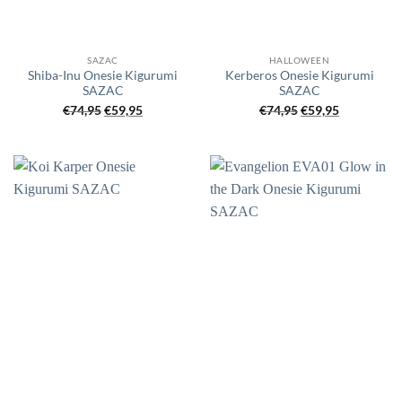
SAZAC
HALLOWEEN
Shiba-Inu Onesie Kigurumi
Kerberos Onesie Kigurumi
SAZAC
SAZAC
Oorspronkelijke
Huidige
Oorspronkelijke
Huidige
€
74,95
€
59,95
€
74,95
€
59,95
prijs
prijs
prijs
prijs
was:
is:
was:
is:
€74,95.
€59,95.
€74,95.
€59,95.