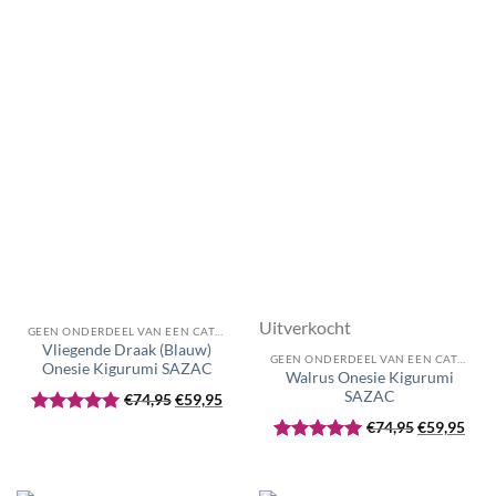
Uitverkocht
GEEN ONDERDEEL VAN EEN CATEGORIE
Vliegende Draak (Blauw)
GEEN ONDERDEEL VAN EEN CATEGORIE
Onesie Kigurumi SAZAC
Walrus Onesie Kigurumi
Oorspronkelijke
Huidige
SAZAC
€
74,95
€
59,95
prijs
prijs
Oorspronke
Huid
Gewaardeerd
€
74,95
€
59,95
was:
is:
prijs
prijs
5
uit 5
Gewaardeerd
€74,95.
€59,95.
was:
is:
5
uit 5
€74,95.
€59,