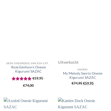
Uitverkocht
GEEN ONDERDEEL VAN EEN CATEGORIE
Roze Eenhoorn Onesie
SANRIO
Kigurumi SAZAC
My Melody Sanrio Onesie
Kigurumi SAZAC
€
59,95
-
Oorspronkelijke
Huidige
€
74,95
€
59,95
Gewaardeerd
Prijsklasse:
€
74,00
prijs
prijs
5
uit 5
€59,95
was:
is:
tot
€74,95.
€59,95.
€74,00