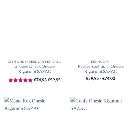
GEEN ONDERDEEL VAN EEN CATEGORIE
EENHOORN
Groene Draak Onesie
Paarse Eenhoorn Onesie
Kigurumi SAZAC
Kigurumi SAZAC
Oorspronkelijke
Huidige
Prijsklasse
€
59,95
-
€
74,00
€
74,95
€
59,95
prijs
prijs
€59,95
Gewaardeerd
was:
is:
tot
5
uit 5
€74,95.
€59,95.
€74,00