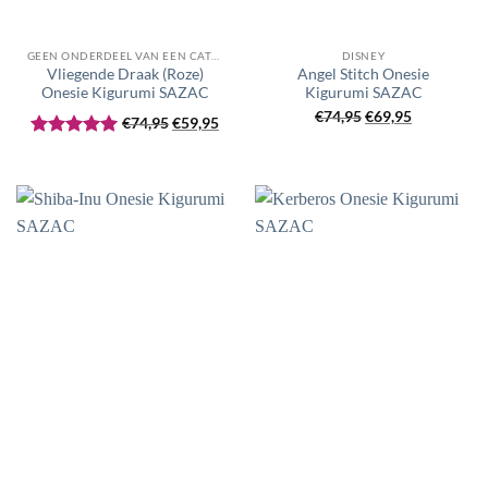
GEEN ONDERDEEL VAN EEN CATEGORIE
DISNEY
Vliegende Draak (Roze)
Angel Stitch Onesie
Onesie Kigurumi SAZAC
Kigurumi SAZAC
Oorspronkelijke
Huidige
Oorspronkelijke
Huidige
€
74,95
€
69,95
€
74,95
€
59,95
prijs
prijs
prijs
prijs
Gewaardeerd
was:
is:
was:
is:
5
uit 5
€74,95.
€59,95.
€74,95.
€69,95.