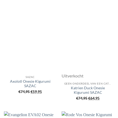
Uitverkocht
SAZAC
Axolotl Onesie Kigurumi
GEEN ONDERDEEL VAN EEN CATEGORIE
SAZAC
Katrien Duck Onesie
Oorspronkelijke
Huidige
€
74,95
€
59,95
Kigurumi SAZAC
prijs
prijs
Oorspronkelijke
Huidige
€
74,95
€
64,95
was:
is:
prijs
prijs
€74,95.
€59,95.
was:
is:
€74,95.
€64,95.