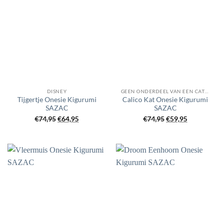
DISNEY
GEEN ONDERDEEL VAN EEN CATEGORIE
Tijgertje Onesie Kigurumi
Calico Kat Onesie Kigurumi
SAZAC
SAZAC
Oorspronkelijke
Huidige
Oorspronkelijke
Huidige
€
74,95
€
64,95
€
74,95
€
59,95
prijs
prijs
prijs
prijs
was:
is:
was:
is:
€74,95.
€64,95.
€74,95.
€59,95.