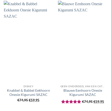
DISNEY
GEEN ONDERDEEL VAN EEN CATEGORIE
Knabbel & Babbel Eekhoorn
Blauwe Eenhoorn Onesie
Onesie Kigurumi SAZAC
Kigurumi SAZAC
Oorspronkelijke
Huidige
Oorspronke
Huid
€
74,95
€
59,95
€
74,95
€
59,95
prijs
prijs
prijs
prijs
Gewaardeerd
was:
is:
was:
is: