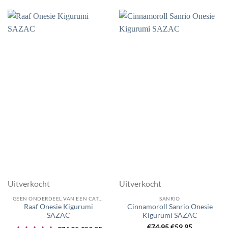
5
uit 5
€74,95.
€59,95.
€74,95.
€59,
Uitverkocht
Uitverkocht
GEEN ONDERDEEL VAN EEN CATEGORIE
SANRIO
Raaf Onesie Kigurumi
Cinnamoroll Sanrio Onesie
SAZAC
Kigurumi SAZAC
Oorspronkelijke
Huidige
Oorspronkelijke
Huidige
€
74,95
€
59,95