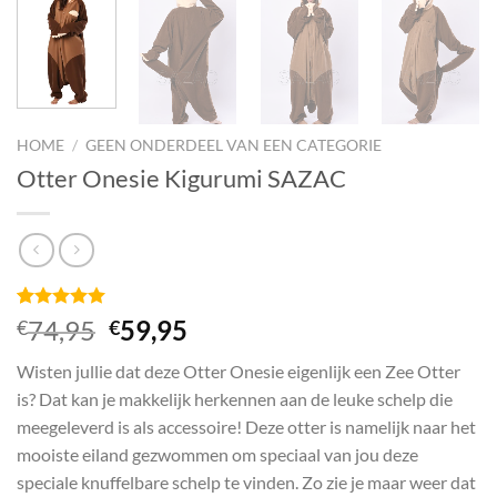
HOME
/
GEEN ONDERDEEL VAN EEN CATEGORIE
Otter Onesie Kigurumi SAZAC
Gewaardeerd
3
Oorspronkelijke
Huidige
74,95
59,95
€
€
5
op 5
prijs
prijs
gebaseerd
Wisten jullie dat deze Otter Onesie eigenlijk een Zee Otter
op
klant
was:
is:
waarderingen
is? Dat kan je makkelijk herkennen aan de leuke schelp die
€74,95.
€59,95.
meegeleverd is als accessoire! Deze otter is namelijk naar het
mooiste eiland gezwommen om speciaal van jou deze
speciale knuffelbare schelp te vinden. Zo zie je maar weer dat