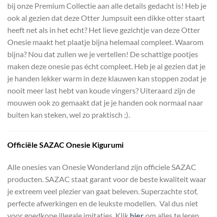
bij onze Premium Collectie aan alle details gedacht is! Heb je
ook al gezien dat deze Otter Jumpsuit een dikke otter staart
heeft net als in het echt? Het lieve gezichtje van deze Otter
Onesie maakt het plaatje bijna helemaal compleet. Waarom
bijna? Nou dat zullen we je vertellen! De schattige pootjes
maken deze onesie pas écht compleet. Heb je al gezien dat je
je handen lekker warm in deze klauwen kan stoppen zodat je
nooit meer last hebt van koude vingers? Uiteraard zijn de
mouwen ook zo gemaakt dat je je handen ook normaal naar
buiten kan steken, wel zo praktisch ;).
Officiële
SAZAC Onesie Kigurumi
Alle onesies van Onesie Wonderland zijn officiele SAZAC
producten. SAZAC staat garant voor de beste kwaliteit waar
je extreem veel plezier van gaat beleven. Superzachte stof,
perfecte afwerkingen en de leukste modellen. Val dus niet
voor goedkope illegale imitaties. Klik
hier
om alles te leren