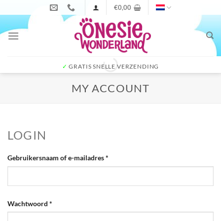
Ga
€
0,00
naar
inhoud
✓
GRATIS SNELLE VERZENDING
MY ACCOUNT
LOGIN
Vereist
Gebruikersnaam of e-mailadres
*
Vereist
Wachtwoord
*