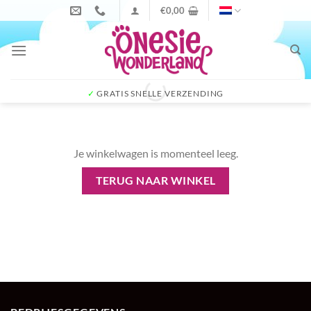
Ga
€
0,00
naar
inhoud
✓
GRATIS SNELLE VERZENDING
Je winkelwagen is momenteel leeg.
TERUG NAAR WINKEL