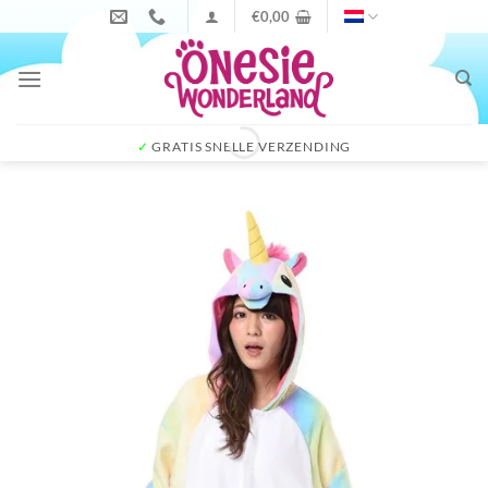
Ga
€
0,00
naar
inhoud
✓
GRATIS SNELLE VERZENDING