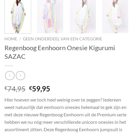
HOME
/
GEEN ONDERDEEL VAN EEN CATEGORIE
Regenboog Eenhoorn Onesie Kigurumi
SAZAC
Oorspronkelijke
Huidige
74,95
59,95
€
€
prijs
prijs
Hier hoeven we toch heel weinig over te zeggen? Iedereen
was:
is:
weet natuurlijk dat eenhoorn onesies helemaal te gek zijn en
€74,95.
€59,95.
met deze nieuwe Regenboog Eenhoorn uit de Premium serie
hebben we nu nóg meer verschillende unicorn onesies in het
assortiment zitten. Deze Regenboog Eenhoorn jumpsuit is