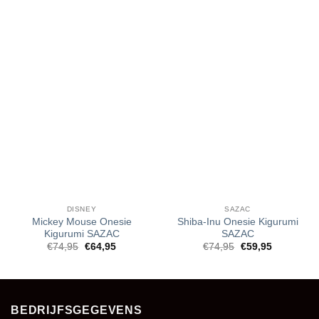
DISNEY
SAZAC
Mickey Mouse Onesie
Shiba-Inu Onesie Kigurumi
Kigurumi SAZAC
SAZAC
Oorspronkelijke
Huidige
Oorspronkelijke
Huidige
€
74,95
€
64,95
€
74,95
€
59,95
prijs
prijs
prijs
prijs
was:
is:
was:
is:
€74,95.
€64,95.
€74,95.
€59,95.
BEDRIJFSGEGEVENS