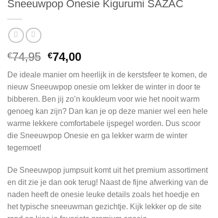
Sneeuwpop Onesie Kigurumi SAZAC
Oorspronkelijke
Huidige
74,95
74,00
€
€
prijs
prijs
De ideale manier om heerlijk in de kerstsfeer te komen, de
was:
is:
nieuw Sneeuwpop onesie om lekker de winter in door te
€74,95.
€74,00.
bibberen. Ben jij zo’n koukleum voor wie het nooit warm
genoeg kan zijn? Dan kan je op deze manier wel een hele
warme lekkere comfortabele ijspegel worden. Dus scoor
die Sneeuwpop Onesie en ga lekker warm de winter
tegemoet!
De Sneeuwpop jumpsuit komt uit het premium assortiment
en dit zie je dan ook terug! Naast de fijne afwerking van de
naden heeft de onesie leuke details zoals het hoedje en
het typische sneeuwman gezichtje. Kijk lekker op de site