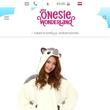
Ga
€
0,00
naar
inhoud
✓
GRATIS SNELLE VERZENDING