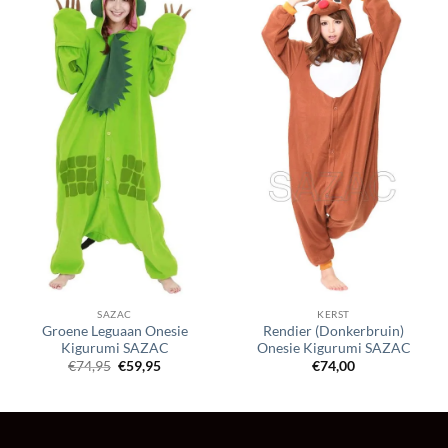
SAZAC
KERST
Groene Leguaan Onesie
Rendier (Donkerbruin)
Kigurumi SAZAC
Onesie Kigurumi SAZAC
Oorspronkelijke
Huidige
€
74,95
€
59,95
€
74,00
prijs
prijs
was:
is:
€74,95.
€59,95.