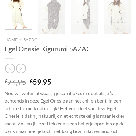
HOME
/
SAZAC
Egel Onesie Kigurumi SAZAC
Oorspronkelijke
Huidige
74,95
59,95
€
€
prijs
prijs
Nou wij weten al waar jij je cornflakes in doet als je ’s
was:
is:
ochtends in deze Egel Onesie aan het chillen bent. In een
€74,95.
€59,95.
schoteltje melk natuurlijk! Het voordeel van deze Egel
Onesie is dat hij natuurlijk niet echt stekelig is maar lekker
zacht. Zo kan jij jezelf lekker als een balletje oprollen op de
bank maar hoef je toch niet bang te zijn dat iemand zich