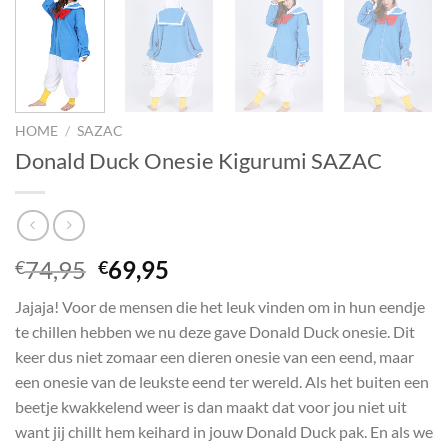
HOME
/
SAZAC
Donald Duck Onesie Kigurumi SAZAC
Oorspronkelijke
Huidige
74,95
69,95
€
€
prijs
prijs
Jajaja! Voor de mensen die het leuk vinden om in hun eendje
was:
is:
te chillen hebben we nu deze gave Donald Duck onesie. Dit
€74,95.
€69,95.
keer dus niet zomaar een dieren onesie van een eend, maar
een onesie van de leukste eend ter wereld. Als het buiten een
beetje kwakkelend weer is dan maakt dat voor jou niet uit
want jij chillt hem keihard in jouw Donald Duck pak. En als we