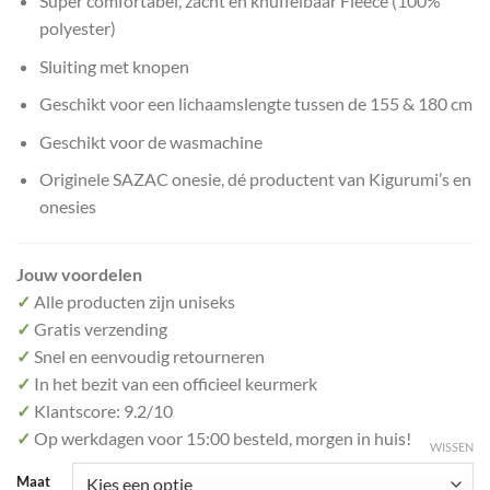
Super comfortabel, zacht en knuffelbaar Fleece (100%
polyester)
Sluiting met knopen
Geschikt voor een lichaamslengte tussen de 155 & 180 cm
Geschikt voor de wasmachine
Originele SAZAC onesie, dé productent van Kigurumi’s en
onesies
Jouw voordelen
✓
Alle producten zijn uniseks
✓
Gratis verzending
✓
Snel en eenvoudig retourneren
✓
In het bezit van een officieel keurmerk
✓
Klantscore: 9.2/10
✓
Op werkdagen voor 15:00 besteld, morgen in huis!
WISSEN
Maat