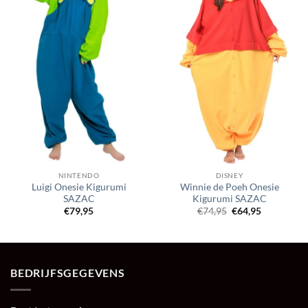
NINTENDO
DISNEY
Luigi Onesie Kigurumi
Winnie de Poeh Onesie
SAZAC
Kigurumi SAZAC
Oorspronkelijke
Huidige
€
79,95
€
74,95
€
64,95
prijs
prijs
was:
is:
€74,95.
€64,95.
BEDRIJFSGEGEVENS