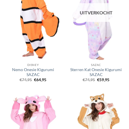
UITVERKOCHT
DISNEY
SAZAC
Nemo Onesie Kigurumi
Sterren Kat Onesie Kigurumi
SAZAC
SAZAC
Oorspronkelijke
Huidige
Oorspronkelijke
Huidige
€
74,95
€
64,95
€
74,95
€
59,95
prijs
prijs
prijs
prijs
was:
is:
was:
is:
€74,95.
€64,95.
€74,95.
€59,95.