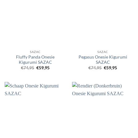
SAZAC
SAZAC
Fluffy Panda Onesie
Pegasus Onesie Kigurumi
Kigurumi SAZAC
SAZAC
Oorspronkelijke
Huidige
Oorspronkelijke
Huidige
€
74,95
€
59,95
€
74,95
€
59,95
prijs
prijs
prijs
prijs
was:
is:
was:
is:
€74,95.
€59,95.
€74,95.
€59,95.