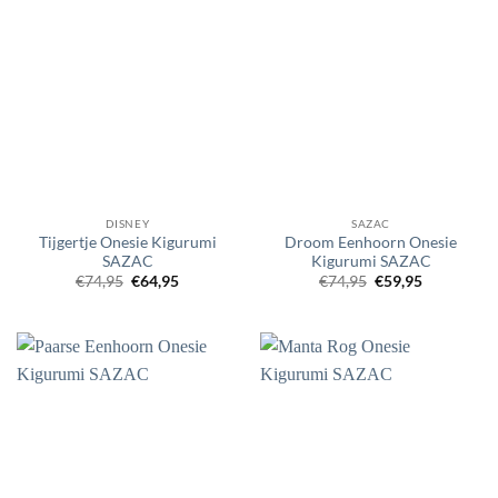
DISNEY
SAZAC
Tijgertje Onesie Kigurumi
Droom Eenhoorn Onesie
SAZAC
Kigurumi SAZAC
Oorspronkelijke
Huidige
Oorspronkelijke
Huidige
€
74,95
€
64,95
€
74,95
€
59,95
prijs
prijs
prijs
prijs
was:
is:
was:
is:
€74,95.
€64,95.
€74,95.
€59,95.