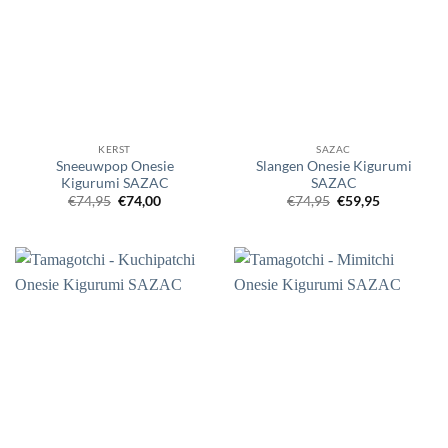
KERST
SAZAC
Sneeuwpop Onesie
Slangen Onesie Kigurumi
Kigurumi SAZAC
SAZAC
Oorspronkelijke
Huidige
Oorspronkelijke
Huidige
€
74,95
€
74,00
€
74,95
€
59,95
prijs
prijs
prijs
prijs
was:
is:
was:
is:
€74,95.
€74,00.
€74,95.
€59,95.