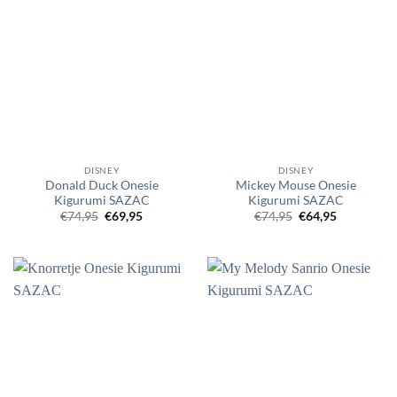
DISNEY
DISNEY
Donald Duck Onesie
Mickey Mouse Onesie
Kigurumi SAZAC
Kigurumi SAZAC
Oorspronkelijke
Huidige
Oorspronkelijke
Huidige
€
74,95
€
69,95
€
74,95
€
64,95
prijs
prijs
prijs
prijs
was:
is:
was:
is:
€74,95.
€69,95.
€74,95.
€64,95.