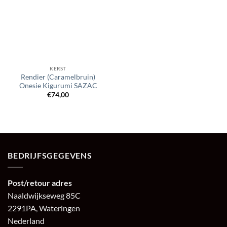
KERST
Rendier (Caramelbruin)
Onesie Kigurumi SAZAC
€
74,00
BEDRIJFSGEGEVENS
Post/retour adres
Naaldwijkseweg 85C
2291PA, Wateringen
Nederland