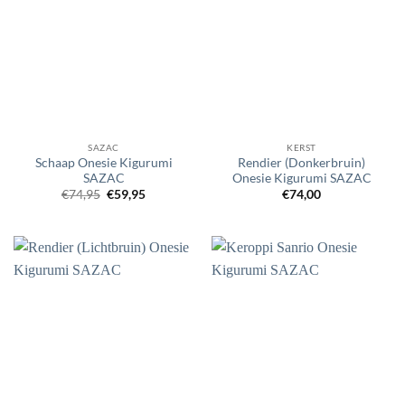
SAZAC
KERST
Schaap Onesie Kigurumi
Rendier (Donkerbruin)
SAZAC
Onesie Kigurumi SAZAC
Oorspronkelijke
Huidige
€
74,95
€
59,95
€
74,00
prijs
prijs
was:
is:
€74,95.
€59,95.