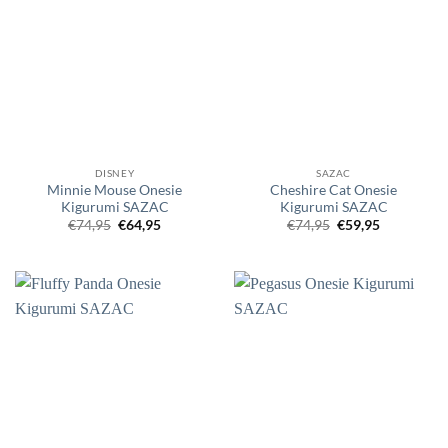
DISNEY
SAZAC
Minnie Mouse Onesie
Cheshire Cat Onesie
Kigurumi SAZAC
Kigurumi SAZAC
Oorspronkelijke
Huidige
Oorspronkelijke
Huidige
€
74,95
€
64,95
€
74,95
€
59,95
prijs
prijs
prijs
prijs
was:
is:
was:
is:
€74,95.
€64,95.
€74,95.
€59,95.