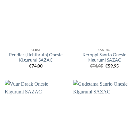
KERST
SANRIO
Rendier (Lichtbruin) Onesie
Keroppi Sanrio Onesie
Kigurumi SAZAC
Kigurumi SAZAC
Oorspronkelijke
Huidige
€
74,00
€
74,95
€
59,95
prijs
prijs
was:
is:
€74,95.
€59,95.