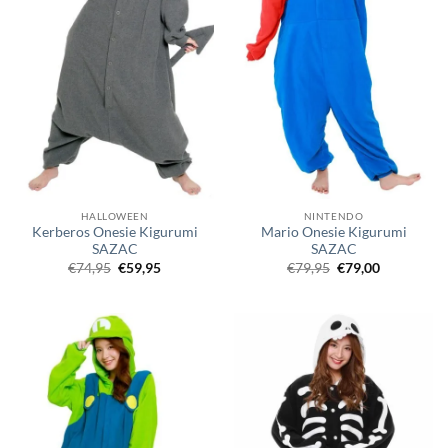
HALLOWEEN
NINTENDO
Kerberos Onesie Kigurumi
Mario Onesie Kigurumi
SAZAC
SAZAC
Oorspronkelijke
Huidige
Oorspronkelijke
Huidige
€
74,95
€
59,95
€
79,95
€
79,00
prijs
prijs
prijs
prijs
was:
is:
was:
is:
€74,95.
€59,95.
€79,95.
€79,00.