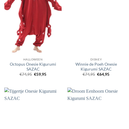
HALLOWEEN
DISNEY
Octopus Onesie Kigurumi
Winnie de Poeh Onesie
SAZAC
Kigurumi SAZAC
Oorspronkelijke
Huidige
Oorspronkelijke
Huidige
€
74,95
€
59,95
€
74,95
€
64,95
prijs
prijs
prijs
prijs
was:
is:
was:
is:
€74,95.
€59,95.
€74,95.
€64,95.