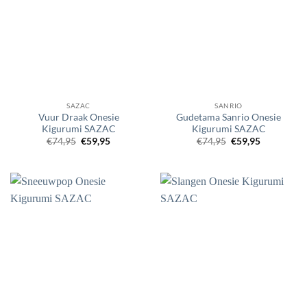
SAZAC
SANRIO
Vuur Draak Onesie
Gudetama Sanrio Onesie
Kigurumi SAZAC
Kigurumi SAZAC
Oorspronkelijke
Huidige
Oorspronkelijke
Huidige
€
74,95
€
59,95
€
74,95
€
59,95
prijs
prijs
prijs
prijs
was:
is:
was:
is:
€74,95.
€59,95.
€74,95.
€59,95.