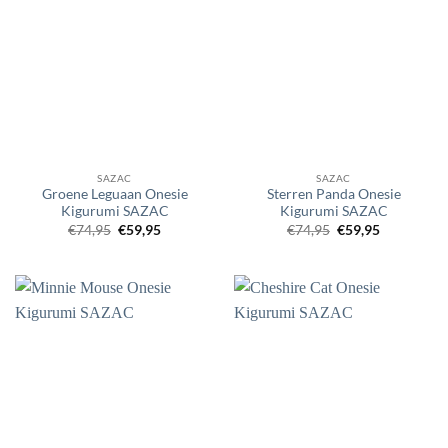
SAZAC
SAZAC
Groene Leguaan Onesie
Sterren Panda Onesie
Kigurumi SAZAC
Kigurumi SAZAC
Oorspronkelijke
Huidige
Oorspronkelijke
Huidige
€
74,95
€
59,95
€
74,95
€
59,95
prijs
prijs
prijs
prijs
was:
is:
was:
is:
€74,95.
€59,95.
€74,95.
€59,95.