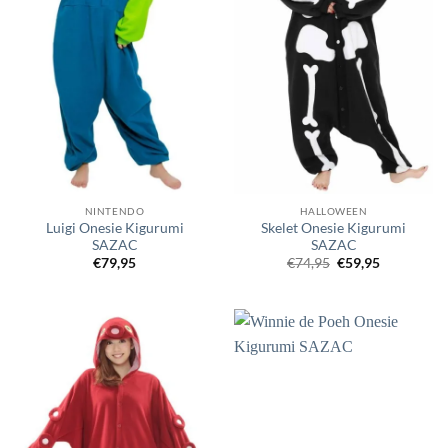
NINTENDO
HALLOWEEN
Luigi Onesie Kigurumi
Skelet Onesie Kigurumi
SAZAC
SAZAC
Oorspronkelijke
Huidige
€
79,95
€
74,95
€
59,95
prijs
prijs
was:
is:
€74,95.
€59,95.