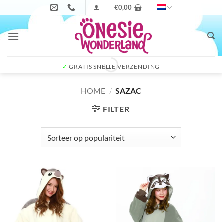
Ga
€
0,00
naar
inhoud
✓
GRATIS SNELLE VERZENDING
HOME
/
SAZAC
FILTER