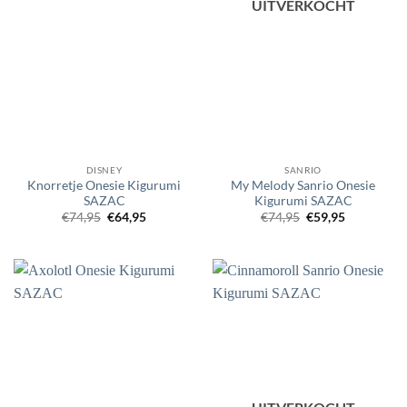
UITVERKOCHT
DISNEY
SANRIO
Knorretje Onesie Kigurumi
My Melody Sanrio Onesie
SAZAC
Kigurumi SAZAC
Oorspronkelijke
Huidige
Oorspronkelijke
Huidige
€
74,95
€
64,95
€
74,95
€
59,95
prijs
prijs
prijs
prijs
was:
is:
was:
is:
€74,95.
€64,95.
€74,95.
€59,95.