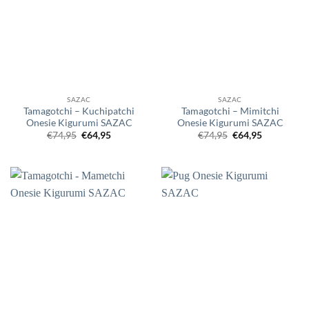
SAZAC
SAZAC
Tamagotchi – Kuchipatchi
Tamagotchi – Mimitchi
Onesie Kigurumi SAZAC
Onesie Kigurumi SAZAC
Oorspronkelijke
Huidige
Oorspronkelijke
Huidige
€
74,95
€
64,95
€
74,95
€
64,95
prijs
prijs
prijs
prijs
was:
is:
was:
is:
€74,95.
€64,95.
€74,95.
€64,95.