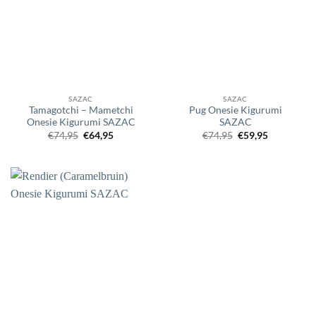
SAZAC
SAZAC
Tamagotchi – Mametchi
Pug Onesie Kigurumi
Onesie Kigurumi SAZAC
SAZAC
Oorspronkelijke
Huidige
Oorspronkelijke
Huidige
€
74,95
€
64,95
€
74,95
€
59,95
prijs
prijs
prijs
prijs
was:
is:
was:
is:
€74,95.
€64,95.
€74,95.
€59,95.