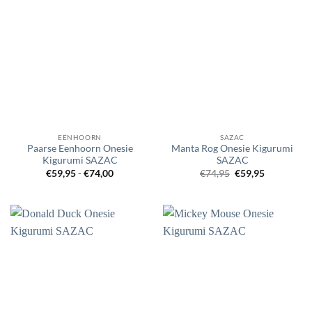
EENHOORN
SAZAC
Paarse Eenhoorn Onesie
Manta Rog Onesie Kigurumi
Kigurumi SAZAC
SAZAC
Prijsklasse:
Oorspronkelijke
Huidige
€
59,95
-
€
74,00
€
74,95
€
59,95
€59,95
prijs
prijs
tot
was:
is:
€74,00
€74,95.
€59,95.