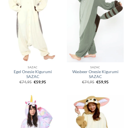
SAZAC
SAZAC
Egel Onesie Kigurumi
Wasbeer Onesie Kigurumi
SAZAC
SAZAC
Oorspronkelijke
Huidige
Oorspronkelijke
Huidige
€
74,95
€
59,95
€
74,95
€
59,95
prijs
prijs
prijs
prijs
was:
is:
was:
is:
€74,95.
€59,95.
€74,95.
€59,95.