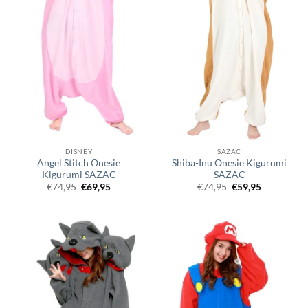
DISNEY
SAZAC
Angel Stitch Onesie
Shiba-Inu Onesie Kigurumi
Kigurumi SAZAC
SAZAC
Oorspronkelijke
Huidige
Oorspronkelijke
Huidige
€
74,95
€
69,95
€
74,95
€
59,95
prijs
prijs
prijs
prijs
was:
is:
was:
is:
€74,95.
€69,95.
€74,95.
€59,95.