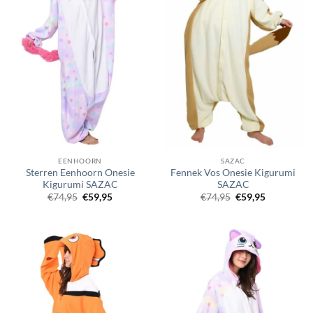
EENHOORN
SAZAC
Sterren Eenhoorn Onesie
Fennek Vos Onesie Kigurumi
Kigurumi SAZAC
SAZAC
Oorspronkelijke
Huidige
Oorspronkelijke
Huidige
€
74,95
€
59,95
€
74,95
€
59,95
prijs
prijs
prijs
prijs
was:
is:
was:
is:
€74,95.
€59,95.
€74,95.
€59,95.