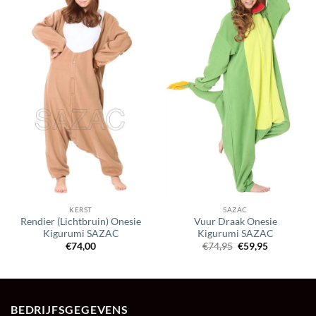
KERST
SAZAC
Rendier (Lichtbruin) Onesie
Vuur Draak Onesie
Kigurumi SAZAC
Kigurumi SAZAC
Oorspronkelijke
Huidige
€
74,00
€
74,95
€
59,95
prijs
prijs
was:
is:
€74,95.
€59,95.
BEDRIJFSGEGEVENS