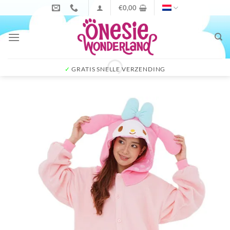
Ga
€
0,00
naar
inhoud
✓
GRATIS SNELLE VERZENDING