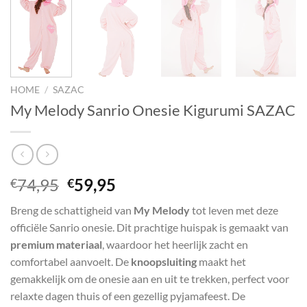
HOME
/
SAZAC
My Melody Sanrio Onesie Kigurumi SAZAC
Oorspronkelijke
Huidige
74,95
59,95
€
€
prijs
prijs
Breng de schattigheid van
My Melody
tot leven met deze
was:
is:
officiële Sanrio onesie. Dit prachtige huispak is gemaakt van
€74,95.
€59,95.
premium materiaal
, waardoor het heerlijk zacht en
comfortabel aanvoelt. De
knoopsluiting
maakt het
gemakkelijk om de onesie aan en uit te trekken, perfect voor
relaxte dagen thuis of een gezellig pyjamafeest. De