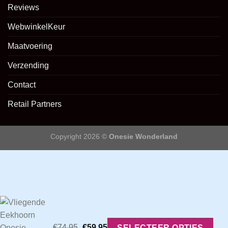
Reviews
WebwinkelKeur
Maatvoering
Verzending
Contact
Retail Partners
Copyright 2026 ©
Onesie Wonderland
Oorspronkelijke
Huidige
prijs
prijs
€
74,95
€
59,95
was:
is:
SELECTEER OPTIES