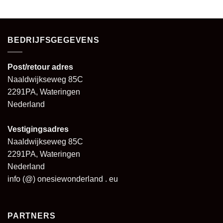
prijs
prijs
5
uit 5
was:
is:
€74,95.
€59,95.
BEDRIJFSGEGEVENS
Post/retour adres
Naaldwijkseweg 85C
2291PA, Wateringen
Nederland
Vestigingsadres
Naaldwijkseweg 85C
2291PA, Wateringen
Nederland
info (@) onesiewonderland . eu
PARTNERS