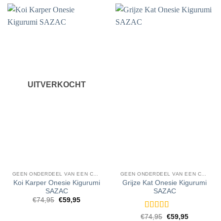
UITVERKOCHT
GEEN ONDERDEEL VAN EEN CATEGORIE
GEEN ONDERDEEL VAN EEN CATEGORIE
Koi Karper Onesie Kigurumi
Grijze Kat Onesie Kigurumi
SAZAC
SAZAC
Oorspronkelijke
Huidige
€
74,95
€
59,95
prijs
prijs
was:
is:
Gewaardeerd
Oorspronkelijke
Huidige
€
74,95
€
59,95
€74,95.
€59,95.