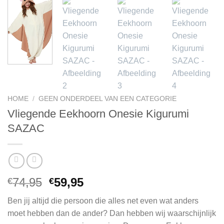
HOME
/
GEEN ONDERDEEL VAN EEN CATEGORIE
Vliegende Eekhoorn Onesie Kigurumi
SAZAC
Oorspronkelijke
Huidige
74,95
59,95
€
€
prijs
prijs
Ben jij altijd die persoon die alles net even wat anders
was:
is:
moet hebben dan de ander? Dan hebben wij waarschijnlijk
€74,95.
€59,95.