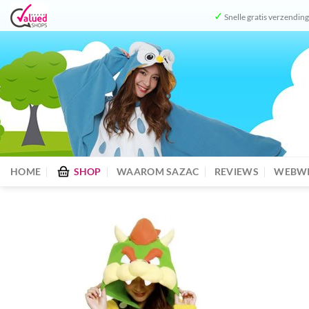
Ga
✓
Snelle gratis verzendin
naar
inhoud
HOME
SHOP
WAAROM SAZAC
REVIEWS
WEBWI