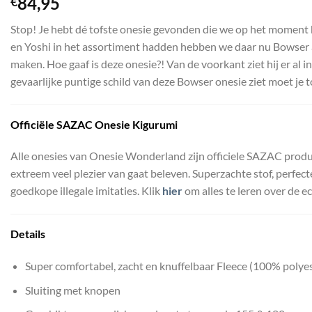
84,95
€
5
op 5
gebaseerd
Stop! Je hebt dé tofste onesie gevonden die we op het moment h
op
klant
waardering
en Yoshi in het assortiment hadden hebben we daar nu Bowser 
maken. Hoe gaaf is deze onesie?! Van de voorkant ziet hij er al 
gevaarlijke puntige schild van deze Bowser onesie ziet moet je t
Officiële
SAZAC Onesie Kigurumi
Alle onesies van Onesie Wonderland zijn officiele SAZAC produ
extreem veel plezier van gaat beleven. Superzachte stof, perfec
goedkope illegale imitaties. Klik
hier
om alles te leren over de e
Details
Super comfortabel, zacht en knuffelbaar Fleece (100% polyes
Sluiting met knopen