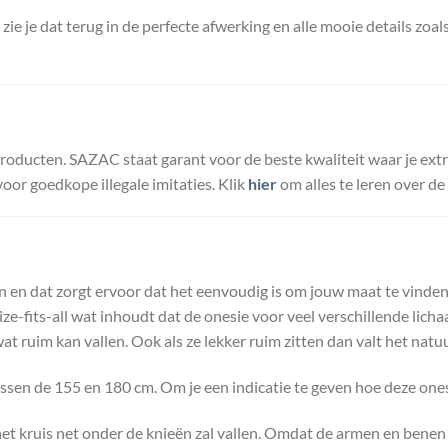
ie je dat terug in de perfecte afwerking en alle mooie details zoa
oducten. SAZAC staat garant voor de beste kwaliteit waar je extre
oor goedkope illegale imitaties. Klik
hier
om alles te leren over d
en en dat zorgt ervoor dat het eenvoudig is om jouw maat te vinden
e-fits-all wat inhoudt dat de onesie voor veel verschillende lic
 wat ruim kan vallen. Ook als ze lekker ruim zitten dan valt het natu
ussen de 155 en 180 cm. Om je een indicatie te geven hoe deze one
het kruis net onder de knieën zal vallen. Omdat de armen en benen 