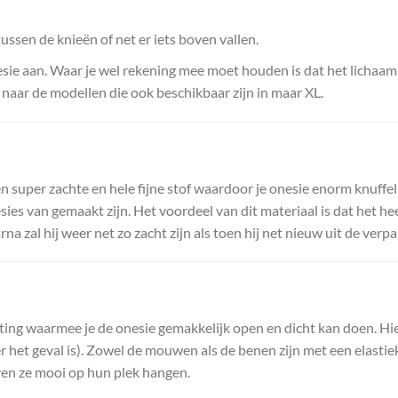
tussen de knieën of net er iets boven vallen.
esie aan. Waar je wel rekening mee moet houden is dat het lichaam
en naar de modellen die ook beschikbaar zijn in maar XL.
n super zachte en hele fijne stof waardoor je onesie enorm knuffelb
es van gemaakt zijn. Het voordeel van dit materiaal is dat het heel 
zal hij weer net zo zacht zijn als toen hij net nieuw uit de verp
ing waarmee je de onesie gemakkelijk open en dicht kan doen. Hier
ller het geval is). Zowel de mouwen als de benen zijn met een elast
ven ze mooi op hun plek hangen.