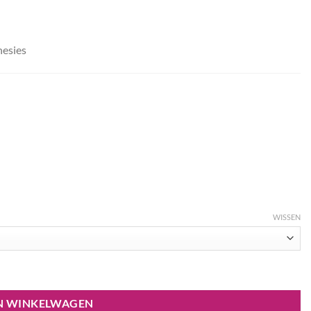
nesies
WISSEN
N WINKELWAGEN