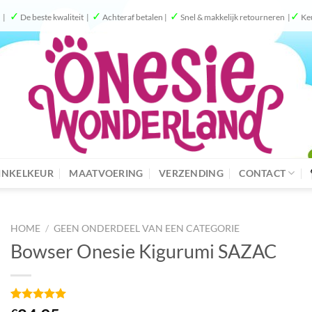
✓
✓
✓
✓
g |
De beste kwaliteit |
Achteraf betalen |
Snel & makkelijk retourneren |
Ke
NKELKEUR
MAATVOERING
VERZENDING
CONTACT
HOME
/
GEEN ONDERDEEL VAN EEN CATEGORIE
Bowser Onesie Kigurumi SAZAC
Gewaardeerd
1