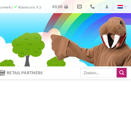
✓
€
0,00
urmerk |
Klantscore: 9.2
Zoeken
RETAIL PARTNERS
naar: