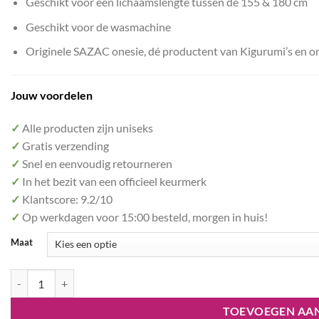
Geschikt voor een lichaamslengte tussen de 155 & 180 cm
Geschikt voor de wasmachine
Originele SAZAC onesie, dé productent van Kigurumi’s en o
Jouw voordelen
✓
Alle producten zijn uniseks
✓
Gratis verzending
✓
Snel en eenvoudig retourneren
✓
In het bezit van een officieel keurmerk
✓
Klantscore: 9.2/10
✓
Op werkdagen voor 15:00 besteld, morgen in huis!
Maat
Bowser Onesie Kigurumi SAZAC aantal
TOEVOEGEN AA