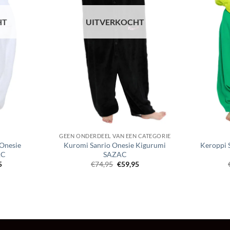
HT
UITVERKOCHT
GEEN ONDERDEEL VAN EEN CATEGORIE
 Onesie
Kuromi Sanrio Onesie Kigurumi
Keroppi 
AC
SAZAC
ronkelijke
Huidige
Oorspronkelijke
Huidige
5
€
74,95
€
59,95
prijs
prijs
prijs
is:
was:
is:
.
€59,95.
€74,95.
€59,95.