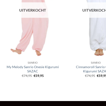
UITVERKOCHT
UITVERKOC
SANRIO
SANRIO
My Melody Sanrio Onesie Kigurumi
Cinnamoroll Sanrio
SAZAC
Kigurumi SAZ
Oorspronkelijke
Huidige
Oorsp
€
74,95
€
59,95
€
74,95
€
59,9
prijs
prijs
prijs
was:
is:
was:
€74,95.
€59,95.
€74,95