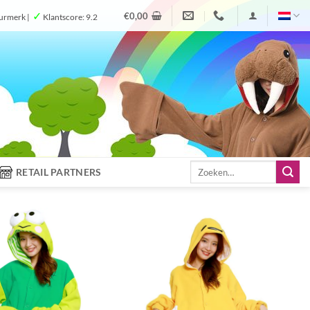
✓
€
0,00
urmerk |
Klantscore: 9.2
Zoeken
RETAIL PARTNERS
naar: