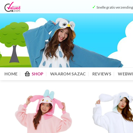
Ga
✓
Snelle gratis verzendin
naar
inhoud
HOME
SHOP
WAAROM SAZAC
REVIEWS
WEBWI