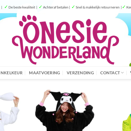
✓
✓
✓
✓
g |
De beste kwaliteit |
Achteraf betalen |
Snel & makkelijk retourneren |
Ke
NKELKEUR
MAATVOERING
VERZENDING
CONTACT