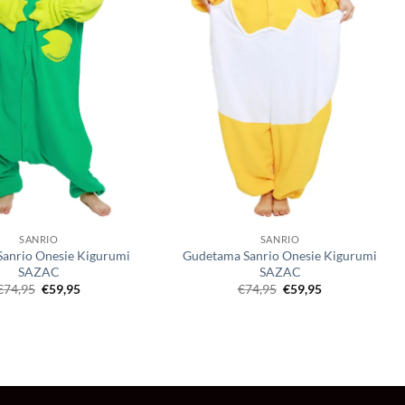
SANRIO
SANRIO
Sanrio Onesie Kigurumi
Gudetama Sanrio Onesie Kigurumi
SAZAC
SAZAC
Oorspronkelijke
Huidige
Oorspronkelijke
Huidige
€
74,95
€
59,95
€
74,95
€
59,95
prijs
prijs
prijs
prijs
was:
is:
was:
is:
€74,95.
€59,95.
€74,95.
€59,95.