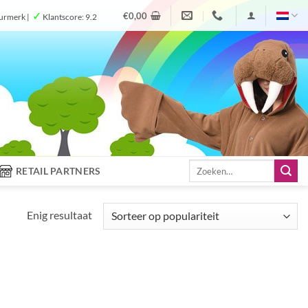
✓
€
0,00
urmerk |
Klantscore: 9.2
Zoeken
RETAIL PARTNERS
naar:
Enig resultaat