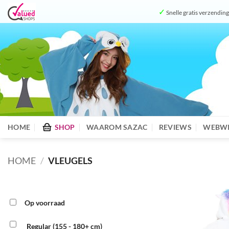
Ga
✓
Snelle gratis verzendin
naar
inhoud
HOME
SHOP
WAAROM SAZAC
REVIEWS
WEBWI
HOME
/
VLEUGELS
Op voorraad
Regular (155 - 180+ cm)