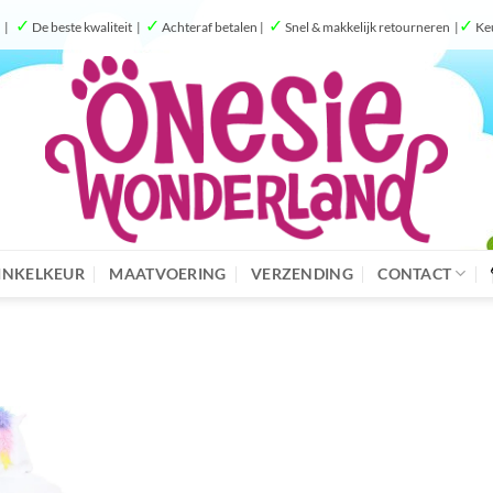
✓
✓
✓
✓
g |
De beste kwaliteit |
Achteraf betalen |
Snel & makkelijk retourneren |
Ke
NKELKEUR
MAATVOERING
VERZENDING
CONTACT