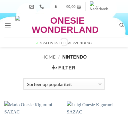
Ga
€
0,00
naar
inhoud
✓
GRATIS SNELLE VERZENDING
HOME
/
NINTENDO
FILTER