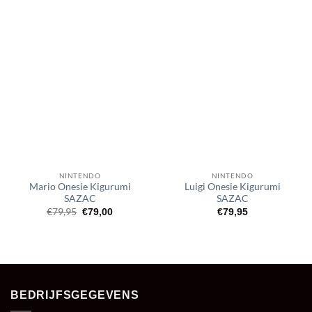
NINTENDO
NINTENDO
Mario Onesie Kigurumi
Luigi Onesie Kigurumi
SAZAC
SAZAC
Oorspronkelijke
Huidige
€
79,95
€
79,00
€
79,95
prijs
prijs
was:
is:
€79,95.
€79,00.
BEDRIJFSGEGEVENS